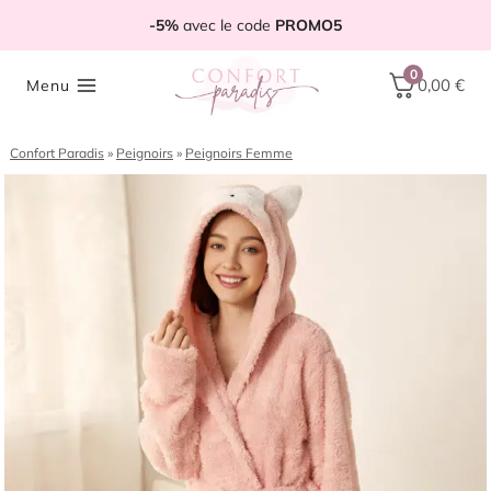
Aller
-5%
avec le code
PROMO5
au
contenu
0
0,00
€
Menu
Confort Paradis
»
Peignoirs
»
Peignoirs Femme