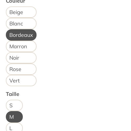
Couleur
Beige
Blanc
Bordeaux
Marron
Noir
Rose
Vert
Taille
S
M
L