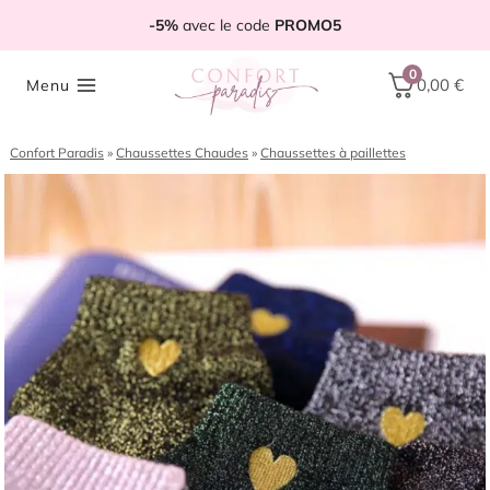
Aller
-5%
avec le code
PROMO5
au
contenu
0
0,00
€
Menu
Confort Paradis
»
Chaussettes Chaudes
»
Chaussettes à paillettes